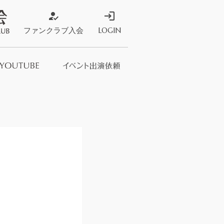
how_to_reg
login
ファンクラブ入会
LOGIN
ストア
s Store