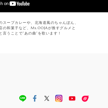
のスープカレーや、北海道風のちゃんぽん、
の和菓子など、Ms.OOJAが推すグルメと
と言うことで”あの曲”を歌います！