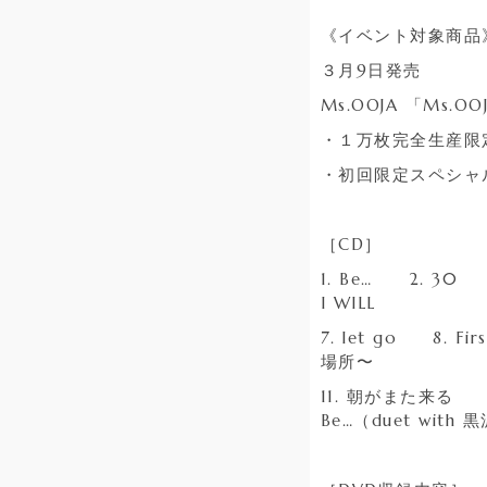
《イベント対象商品
３月9日発売
Ms.OOJA 「Ms.O
・１万枚完全生産限定盤
・初回限定スペシャルプ
［CD］
1. Be… 2. 30
I WILL
7. let go 8. F
場所〜
11. 朝がまた来る 12
Be…（duet with 