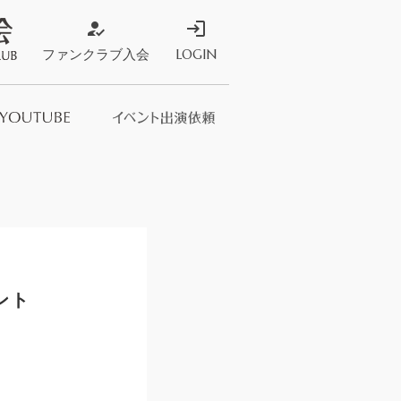
how_to_reg
login
ファンクラブ入会
LOGIN
ストア
s Store
ント