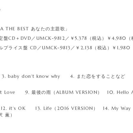
》
OJA THE BEST あなたの主題歌」
CD＋DVD／UMCK-9812／￥5,378（税込）￥4,980
ライス盤 CD／UMCK-9813／￥2,138（税込）￥1,98
 3. baby don‘t know why 4. また恋をすることなど
irst Love 9. 最後の雨（ALBUM VERSION） 10. Hell
. it‘s OK 13. Life（2016 VERSION） 14. My W
黒沢 薫）