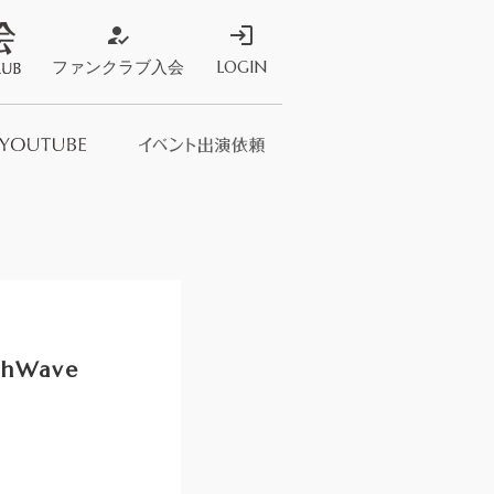
how_to_reg
login
ファンクラブ入会
LOGIN
ストア
s Store
hWave