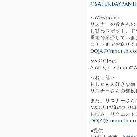
@SATURDAYPANT
＜Message＞
リスナーの皆さんの
お勧めスポット、ド
番組で紹介していき
コチラまでお送りく
OOJA@fmnorth.co.
Ms.OOJAは
Audi Q4 e-t
＜ねこ部＞
おじゃも大好きな猫
リスナーさんの猫投
また、リスナーさん
Ms.OOJA流の切
お悩み、リクエスト
OOJA@fmnorth.co.
■提供