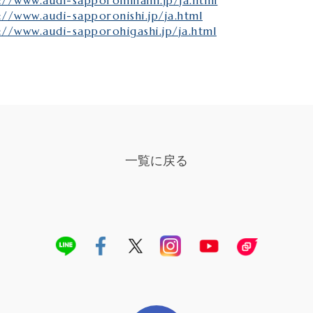
://www.audi-sapporominami.jp/ja.html
://www.audi-sapporonishi.jp/ja.html
://www.audi-sapporohigashi.jp/ja.html
一覧に戻る