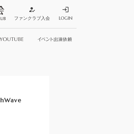
how_to_reg
login
ファンクラブ入会
LOGIN
ストア
s Store
hWave