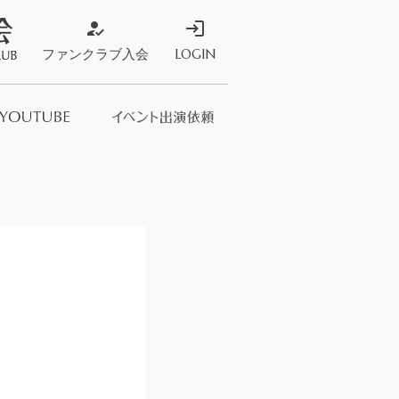
how_to_reg
login
ファンクラブ入会
LOGIN
ストア
s Store