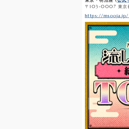
東京・明治座 (
公式
〒103-0007 
https://msooja.jp