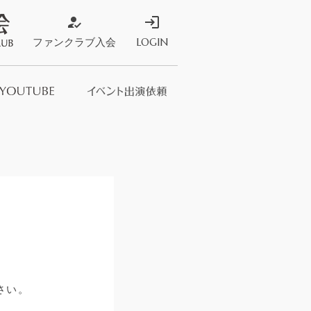
how_to_reg
login
ファンクラブ入会
LOGIN
ストア
s Store
さい。