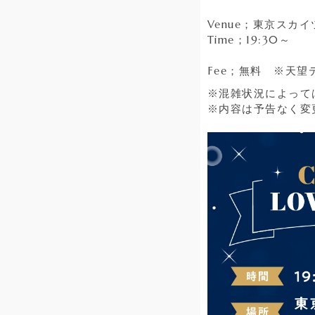
Venue；東京スカ
Time；19:30～
Fee；無料 ※天
※混雑状況によって
※内容は予告なく変