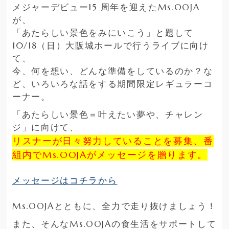
メジャーデビュー
15
周年を迎えた
Ms.OOJA
が、
「あたらしい景色をみにいこう」と題して
10/18
（日）大阪城ホールで行うライブに向け
て、
今、何を想い、どんな準備をしているのか？な
ど、いろいろな話をする期間限定レギュラーコ
ーナー。
「あたらしい景色＝叶えたい夢や、チャレン
ジ」に向けて、
リスナーが日々努力していることを募集、番
組内で
Ms.OOJA
がメッセージを贈ります。
メッセージはコチラから
Ms.OOJA
とともに、全力で走り抜けましょう！
また、そんな
Ms.OOJA
の食生活をサポートして