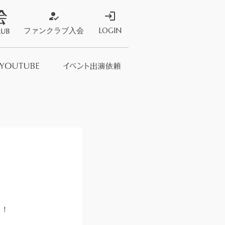
how_to_reg
login
ファンクラブ入会
LOGIN
ストア
s Store
た！