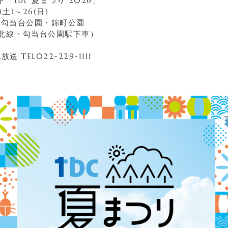
「tbc 夏まつり 2026」
(土)～26(日)
 勾当台公園・錦町公園
北線・勾当台公園駅下車）
送 TEL022-229-1111