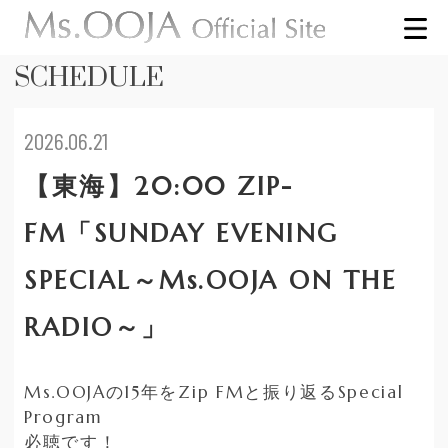
SCHEDULE
2026.06.21
【東海】20:00 ZIP-
FM「SUNDAY EVENING
SPECIAL～Ms.OOJA ON THE
RADIO～」
Ms.OOJAの15年をZip FMと振り返るSpecial
Program
必聴です！