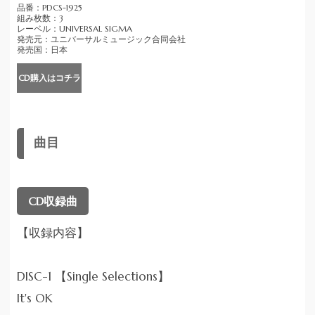
品番：PDCS-1925
組み枚数：3
レーベル：UNIVERSAL SIGMA
発売元：ユニバーサルミュージック合同会社
発売国：日本
CD購入はコチラ
曲目
CD収録曲
【収録内容】
DISC-1 【Single Selections】
It's OK