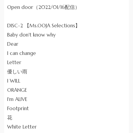
Open door（2022/01/16配信）
DISC-2 【Ms.OOJA Selections】
Baby don't know why
Dear
I can change
Letter
優しい雨
I WILL
ORANGE
I'm ALIVE
Footprint
花
White Letter