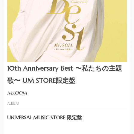
10th Anniversary Best 〜私たちの主題
歌〜 UM STORE限定盤
Ms.OOJA
ALBUM
UNIVERSAL MUSIC STORE 限定盤