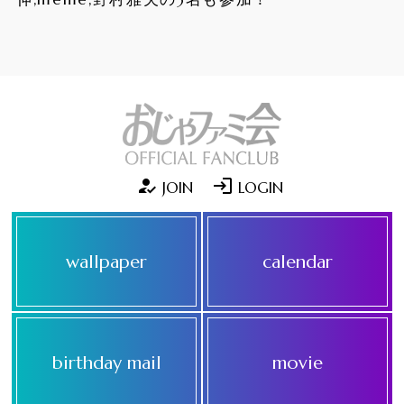
how_to_reg
login
JOIN
LOGIN
wallpaper
calendar
birthday mail
movie