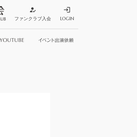
how_to_reg
login
ファンクラブ入会
LOGIN
ストア
s Store