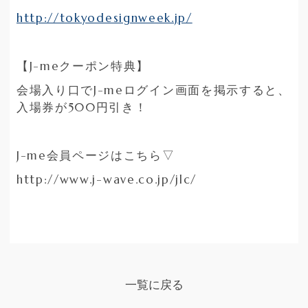
http://tokyodesignweek.jp/
【J-meクーポン特典】
会場入り口でJ-meログイン画面を掲示すると、
入場券が500円引き！
J-me会員ページはこちら▽
http://www.j-wave.co.jp/jlc/
一覧に戻る