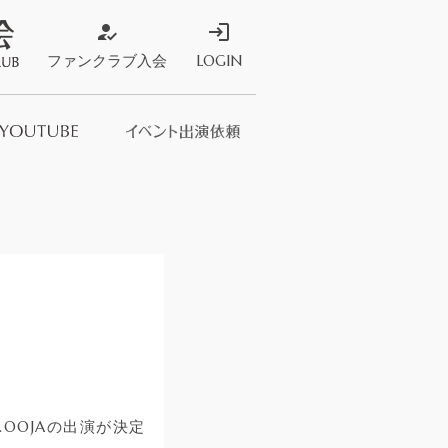
how_to_reg
login
ファンクラブ入会
LOGIN
ストア
s Store
OOJAの出演が決定