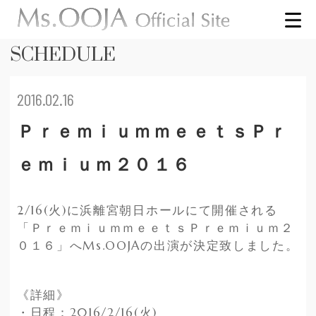
SCHEDULE
2016.02.16
ＰｒｅｍｉｕｍｍｅｅｔｓＰｒ
ｅｍｉｕｍ２０１６
2/16(火)に浜離宮朝日ホールにて開催される
「Ｐｒｅｍｉｕｍ
ｍｅｅｔｓ
Ｐｒｅｍｉｕｍ
２
０１６」へMs.OOJAの出演が決定致しました。
《詳細》
・日程：2016/2/16(火)