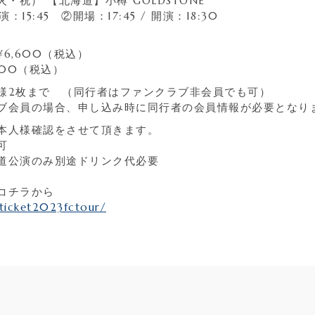
（火・祝） 【北海道】小樽 GOLDSTONE
演：
15:45
②開場：
17:45 /
開演：
18:30
¥6,600
（税込）
800
（税込）
様
2
枚まで （同行者はファンクラブ非会員でも可）
ブ会員の場合、申し込み時に同行者の会員情報が必要となり
本人様確認をさせて頂きます。
可
道公演のみ別途ドリンク代必要
コチラから
/ticket2023fctour/