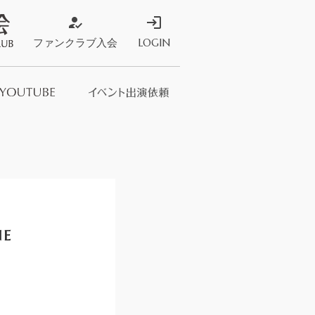
how_to_reg
login
ファンクラブ入会
LOGIN
ストア
s Store
NE