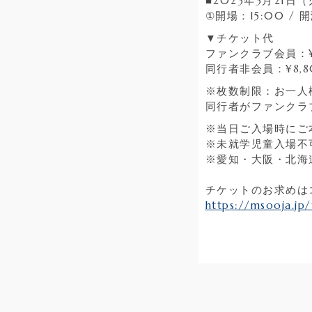
■2023年3月21日
①
開場：
15:00 /
開
▼チケット代
ファンクラブ
会員：
同行者非会員：
¥8,
※枚数制限：お一人
同行者がファンクラ
※当日ご入場時にご
※未就学児童入場不
※愛知・大阪・北海
チケットのお求めは
https://msooja.jp