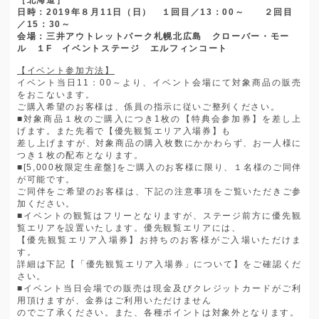
日時：
2019
年８月
11
日（日） １回目／
13
：
00
～ ２回目
／
15
：
30
～
会場：三井アウトレットパーク札幌北広島 クローバー・モー
ル １
F
イベントステージ エルフィンコート
【イベント参加方法】
イベント当日
11
：
00
～より、イベント会場にて対象商品の販売
をおこないます。
ご購入希望のお客様は、係員の指示に従いご整列ください。
■
対象商品１枚のご購入につき
1
枚の【特典会参加券】を差し上
げます。また先着で【優先観覧エリア入場券】も
差し上げますが、対象商品の購入枚数にかかわらず、お一人様に
つき１枚の配布となります。
■
[5,000
枚限定生産盤
]
をご購入のお客様に限り、１名様のご同伴
が可能です。
ご同伴をご希望のお客様は、下記の注意事項をご覧いただきご参
加ください。
■
イベントの観覧はフリーとなりますが、ステージ前方に優先観
覧エリアを設置いたします。優先観覧エリアには、
【優先観覧エリア入場券】お持ちのお客様がご入場いただけま
す。
詳細は下記【「優先観覧エリア入場券」について】をご確認くだ
さい。
■
イベント当日会場での販売は現金及びクレジットカードがご利
用頂けますが、金券はご利用いただけません
のでご了承ください。また、各種ポイントは対象外となります。