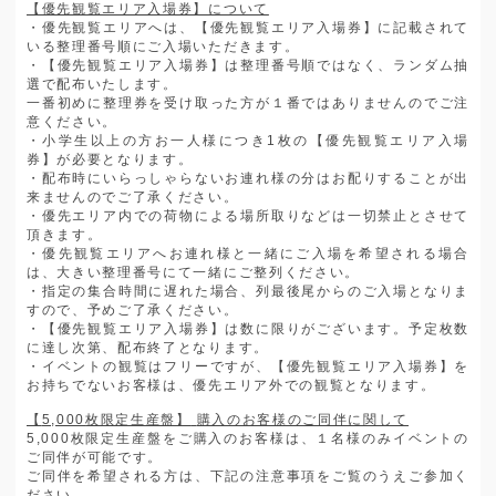
【優先観覧エリア入場券】について
・優先観覧エリアへは、【優先観覧エリア入場券】に記載されて
いる整理番号順にご入場いただきます。
・【優先観覧エリア入場券】は整理番号順ではなく、ランダム抽
選で配布いたします。
一番初めに整理券を受け取った方が１番ではありませんのでご注
意ください。
・小学生以上の方お一人様につき
1
枚の【優先観覧エリア入場
券】が必要となります。
・配布時にいらっしゃらないお連れ様の分はお配りすることが出
来ませんのでご了承ください。
・優先エリア内での荷物による場所取りなどは一切禁止とさせて
頂きます。
・優先観覧エリアへお連れ様と一緒にご入場を希望される場合
は、大きい整理番号にて一緒にご整列ください。
・指定の集合時間に遅れた場合、列最後尾からのご入場となりま
すので、予めご了承ください。
・【優先観覧エリア入場券】は数に限りがございます。予定枚数
に達し次第、配布終了となります。
・イベントの観覧はフリーですが、【優先観覧エリア入場券】を
お持ちでないお客様は、優先エリア外での観覧となります。
【
5,000
枚限定生産盤】
購入のお客様のご同伴に関して
5,000
枚限定生産盤をご購入のお客様は、１名様のみイベントの
ご同伴が可能です。
ご同伴を希望される方は、下記の注意事項をご覧のうえご参加く
ださい。