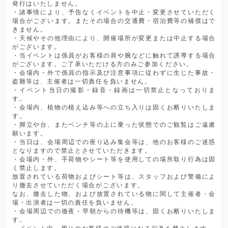
発行はいたしません。
・諸事情により、予告なくイベントを中止・変更させていただく
場合がございます。またその場合の交通費・宿泊費等の補償はで
きません。
・天候やその他理由により、開催場所が変更または中止する場合
がございます。
・当イベントは係員がお客様の肩や腕などに触れて誘導する場合
がございます。ご了承いただける方のみご参加ください。
・会場内・外で係員の指示及び注意事項に従わずに生じた事故・
盗難等は、主催者は一切責任を負いません。
・イベント当日の撮影・録音・録画は一切禁止となっておりま
す。
・会場内、植物の植え込み等への立ち入りは固くお断りいたしま
す。
・脚立や台、またベンチ等の上に乗った状態でのご観覧はご遠慮
願います。
・当日は、会場周辺での座り込み集会等は、他のお客様のご迷惑
となりますので禁止とさせていただきます。
・会場内・外、手荷物やシート等を使用しての場所取り行為は固
く禁止します。
放置されている荷物およびシート等は、スタッフおよび警備によ
り撤去させていただく場合がございます。
なお、撤去した物、および放置されている物に関して主催者・会
場・出演者は一切の責任を負いません。
・会場周辺での徹夜・早朝からの待機等は、固くお断りいたしま
す。