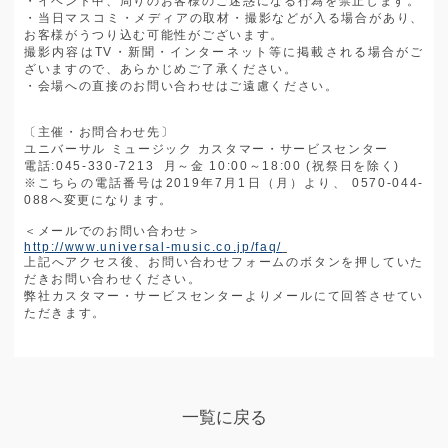
・イベント中、周りのお客様のご迷惑になる行為を禁止します。
・当日マスコミ・メディアの取材・撮影などが入る場合があり、
お客様がうつり込む可能性がございます。
撮影内容は
TV
・新聞・インターネット等に掲載される場合がご
ざいますので、あらかじめご了承ください。
・会場への直接のお問い合わせはご遠慮ください。
〔主催・お問合わせ先〕
ユニバーサル ミュージック カスタマー・サービスセンター
電話
:045-330-7213
月～金
10:00
～
18:00 (
祝祭日を除く
)
※
こちらの電話番号は
2019
年
7
月
1
日（月）より、
0570-044-
088
へ変更になります。
＜メールでのお問い合わせ＞
http://www.universal-music.co.jp/faq/
上記へアクセス後、お問い合わせフォームのボタンを押していた
だきお問い合わせください。
弊社カスタマー・サービスセンターよりメールにて回答させてい
ただきます。
一覧に戻る