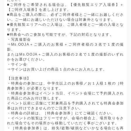
■
ご同伴をご希望される場合は、【優先観覧エリア入場券】＋
【ご同伴入場券】を差し上げます。
■
商品をご購入の際に、必ずご同伴者様とご一緒にお越しくださ
い。ご一緒にお越しいただけない場合は対象外となります。
■
優先観覧エリアへのご入場は、ご購入者様とご一緒の入場とな
ります。
■
特典会へのご参加も可能ですが、下記の対応となります。
・写真撮影会
⇒
Ms.OOJA
＋ご購入のお客様＋ご同伴者様の３名で１度の撮
影、
または
Ms.OOJA
＋ご購入のお客様の２名で１度の撮影のいずれ
かをお選びください。
・サイン会
⇒サインはお買い上げの商品１点のみにお入れします。
【注意事項】
・特典会の参加には、中学生以上のお客様／お１人様１枚の［特
典参加券］が必要となります。
・特典会参加券はイベント当日、イベント会場にて予約購入され
た商品にのみお付け致します。
イベント以前に店舗にて対象商品を予約購入されても特典会参加
券はお付けできませんのでご注意下さい。
・特典会の詳細は、［特典会参加券］にてご確認ください。
・イベントの観覧はフリーですが、会場の都合上、場所取りをさ
れた場合でもその場所から移動していただく事がございます。
・［特典会参加券］は、紛失
/
盗難
/
破損などいかなる場合にも再