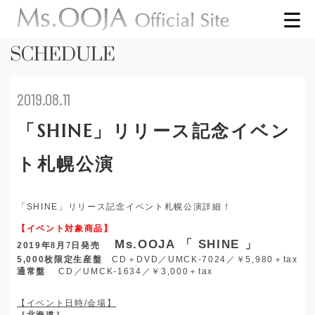
SCHEDULE
2019.08.11
「SHINE」リリース記念イベン
ト札幌公演
「
SHINE
」リリース記念イベント札幌公演詳細！
【イベント対象商品】
Ms.OOJA
「
SHINE
」
2019
年8月7日発売
5,000
枚限定生産盤
CD
＋
DVD
／
UMCK-7024
／￥
5,980
＋
tax
通常盤
CD
／
UMCK-1634
／￥
3,000
＋
tax
【イベント日時
/
会場】
［北海道］