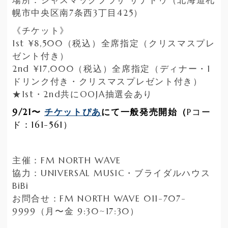
場所：ジャスマックプラザ ザナドゥ（北海道札
幌市中央区南7条西3丁目425）
《チケット》
1st ¥8,500（税込）全席指定（クリスマスプレ
ゼント付き）
2nd ¥17,000（税込）全席指定（ディナー・1
ドリンク付き・クリスマスプレゼント付き）
★1st・2nd共にOOJA抽選会あり
9/21〜
チケットぴあ
にて一般発売開始（
Pコー
ド：161-561）
主催：FM NORTH WAVE
協力：UNIVERSAL MUSIC・ブライダルハウス
BiBi
お問合せ：FM NORTH WAVE 011-707-
9999（月〜金 9:30~17:30）