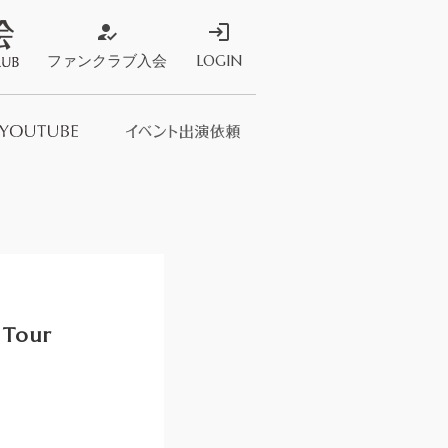
how_to_reg
login
ファンクラブ入会
LOGIN
ストア
s Store
our