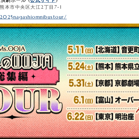
演劇ホール (
公式サイト
)
本県熊本市中央区大江2丁目7-1
/2025nagashiomnibustour/