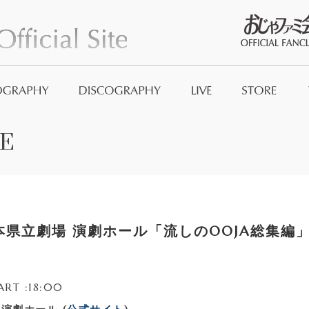
おじゃファミ
E
Official Good
And_no
本県立劇場 演劇ホール「流しのOOJA総集編」T
ART :18:00