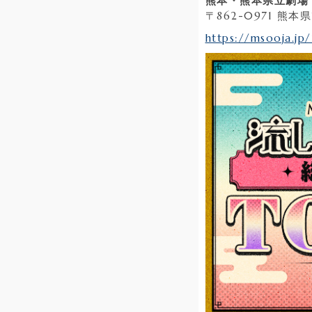
熊本・熊本県立劇場 
〒862-0971 熊
https://msooja.jp