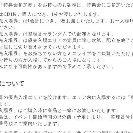
「特典会参加券」をお持ちのお客様は、特典会にご参加いた
はCD1枚ご購入につき、1枚お渡しいたします。
先入場券」は1会計につき、1枚お渡しいたします。お一人様
ださい。
先入場券」は整理番号ランダムでの配布となります。
先入場券」は優先入場エリアの定員に達し次第、配布を終了
お渡しに切り替えさせていただきます。
先入場券」をお持ちでない方もミニライブをご観覧いただけ
お持ちの方が入場してからのご入場になります。
みになる可能性がありますので予めご了承ください。
について
覧の優先入場エリアを設けます。エリア内に入場するには「
ます。
入場券」はご購入時に商品と一緒にお渡しいたします。
場は、イベント開始時間の15分前（予定）より、「整理番号
番号順にご案内いたします。
先入場券」をお持ちでない方もミニライブをご観覧いただけ