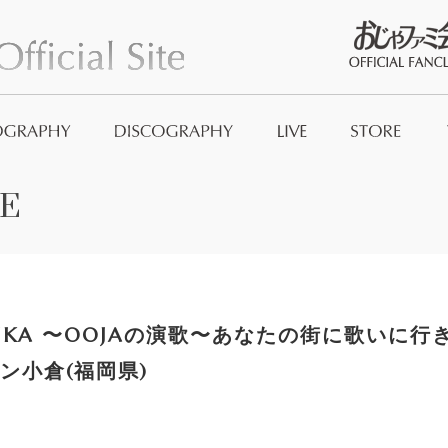
おじゃファミ
E
Official Good
And_no
ENKA 〜OOJAの演歌〜あなたの街に歌いに
ン小倉(福岡県)