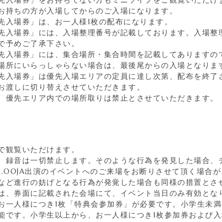
お持ちの方が入場してからのご入場になります。
先入場券」は、お一人様1枚の配布になります。
先入場券」には、入場整理番号が記載しております。入場整
で予めご了承下さい。
先入場券」には、集合場所・集合時間を記載してありますの
場所にいらっしゃらない場合は、最後尾からの入場となりま
先入場券」は優先入場エリアの定員に達し次第、配布を終了
お渡しに切り替えさせていただきます。
、優先エリア内での場所取りは禁止とさせていただきます。
で観覧いただけます。
、録音は一切禁止します。そのような行為を発見した場合、
s.OOJA出演のイベントへのご来場をお断りさせて頂く場合
など進行の妨げとなる行為が発覚した場合も同様の措置とさ
は、券面に記載された会場にて、イベント当日のみ有効とな
お一人様につき1枚「特典会参加券」が必要です。小学生未
能です。小学生以上から、お一人様につき1枚参加券および