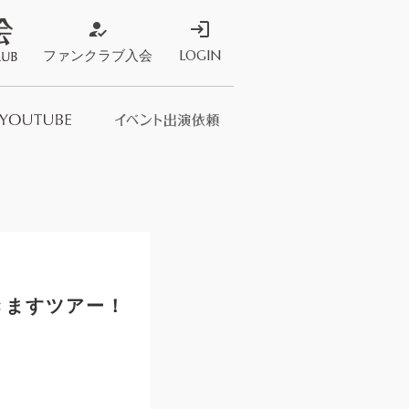
how_to_reg
login
ファンクラブ入会
LOGIN
ストア
s Store
行きますツアー！