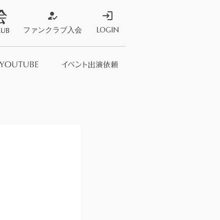
how_to_reg
login
ファンクラブ入会
LOGIN
ストア
s Store