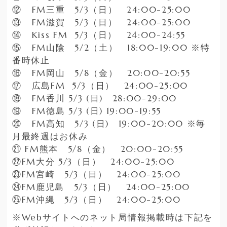
⑫
FM
三重
5/3
（日）
24:00-25:00
⑬
FM
滋賀
5/3
（日）
24:00-25:00
⑭
Kiss FM 5/3
（日）
24:00-24:55
⑮
FM
山陰
5/2
（土）
18:00-19:00
※特
番時休止
⑯
FM
岡山
5/8
（金）
20:00-20:55
⑰
広島
FM 5/3
（日）
24:00-25:00
⑱
FM
香川
5/3 (
日
)
28:00-29:00
⑲
FM
徳島
5/3 (
日
) 19:00-19:55
⑳
FM
高知
5/3 (
日
)
19:00-20:00
※毎
月最終週はお休み
㉑
FM
熊本
5/8
（金）
20:00-20:55
㉒FM
大分
5/3
（日）
24:00-25:00
㉓FM
宮崎
5/3
（日）
24:00-25:00
㉔FM
鹿児島
5/3
（日）
24:00-25:00
㉕FM
沖縄
5/3
（日）
24:00-25:00
※
Web
サイトへのネット局情報掲載時は下記を