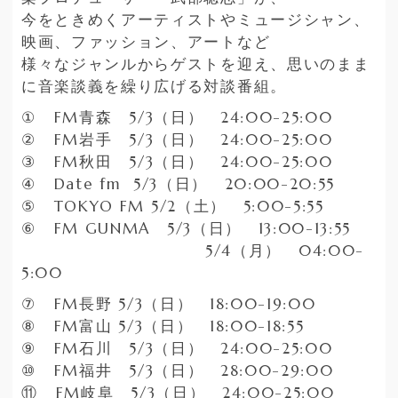
今をときめくアーティストやミュージシャン、
映画、ファッション、アートなど
様々なジャンルからゲストを迎え、思いのまま
に音楽談義を繰り広げる対談番組。
①
FM
青森
5/3
（日）
24:00-25:00
②
FM
岩手
5/3
（日）
24:00-25:00
③
FM
秋田
5/3
（日）
24:00-25:00
④
Date fm 5/3
（日）
20:00-20:55
⑤
TOKYO FM 5/2
（土）
5:00-5:55
⑥
FM GUNMA
5/3
（日）
13:00-13:55
5/4
（月） 0
4:00-
5:00
⑦
FM
長野
5/3
（日）
18:00-19:00
⑧
FM
富山
5/3
（日）
18:00-18:55
⑨
FM
石川
5/3
（日）
24:00-25:00
⑩
FM
福井
5/3
（日）
28:00-29:00
⑪
FM
岐阜
5/3
（日）
24:00-25:00