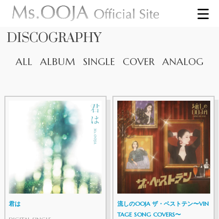
DISCOGRAPHY
ALL
ALBUM
SINGLE
COVER
ANALOG
君は
流しのOOJA ザ・ベストテン〜VIN
TAGE SONG COVERS〜