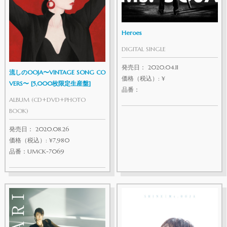
Heroes
DIGITAL SINGLE
発売日： 2020.04.11
流しのOOJA〜VINTAGE SONG CO
価格（税込）: ¥
VERS〜 [5,000枚限定生産盤]
品番：
ALBUM (CD+DVD+PHOTO
BOOK)
発売日： 2020.08.26
価格（税込）: ¥7,980
品番：UMCK-7069