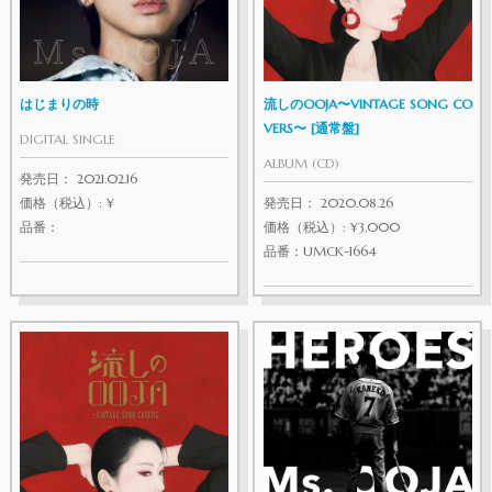
はじまりの時
流しのOOJA〜VINTAGE SONG CO
VERS〜 [通常盤]
DIGITAL SINGLE
ALBUM (CD)
発売日： 2021.02.16
価格（税込）: ¥
発売日： 2020.08.26
品番：
価格（税込）: ¥3,000
品番：UMCK-1664