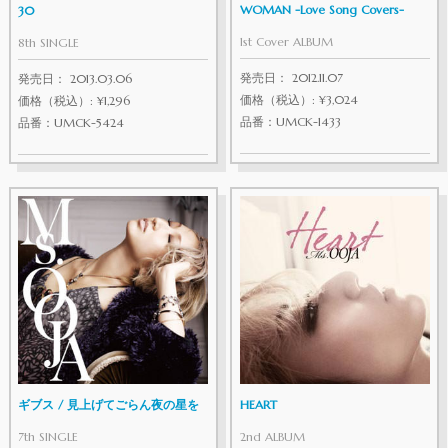
WOMAN -Love Song Covers-
30
1st Cover ALBUM
8th SINGLE
発売日： 2012.11.07
発売日： 2013.03.06
価格（税込）: ¥3,024
価格（税込）: ¥1,296
品番：UMCK-1433
品番：UMCK-5424
HEART
ギブス / 見上げてごらん夜の星を
2nd ALBUM
7th SINGLE