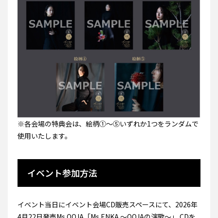
※各会場の特典会は、絵柄①～⑤いずれか1つをランダムで
使用いたします。
イベント参加方法
イベント当日にイベント会場CD販売スペースにて、2026年
4月22日発売Ms.OOJA「Ms.ENKA 〜OOJAの演歌〜」 CDを